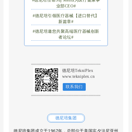
#
德尼培任命Suj Mehta为医疗健康事
业部CEO
#
#
德尼培引领医疗器械【进口替代】
新篇章
#
#
德尼培邀您共聚高端医疗器械创新
者论坛
#
德尼培TekniPlex
www.tekniplex.cn
联系我们
德尼培集团
德尼培集团成立于1967年，总部位于美国宾夕法尼亚州