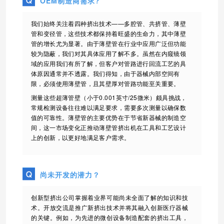
OEM制造商需求?
我们始终关注着四种挤出技术——多腔管、共挤管、薄壁
管和变径管，这些技术都保持着旺盛的生命力，其中薄壁
管的增长尤为显著。由于薄壁管在行业中应用广泛但功能
较为隐蔽，我们对其具体应用了解不多。虽然在内窥镜领
域的应用我们有所了解，但客户对管路进行回流工艺的具
体原因通常并不透露。我们得知，由于器械内部空间有
限，必须使用薄壁管，且其壁厚对管路功能至关重要。
测量这些超薄管壁（小于0.001英寸/25微米）颇具挑战，
常规检测设备往往难以满足要求，需要多次测量以确保数
值的可靠性。薄壁管的主要优势在于节省新器械的制造空
间，这一市场变化正推动薄壁管挤出机在工具和工艺设计
上的创新，以更好地满足客户需求。
尚未开发的潜力？
创新型挤出公司掌握着业界可能尚未全面了解的知识和技
术。开放交流是推广新挤出技术并将其融入创新医疗器械
的关键。例如，为先进的微创设备制造配套的挤出工具，