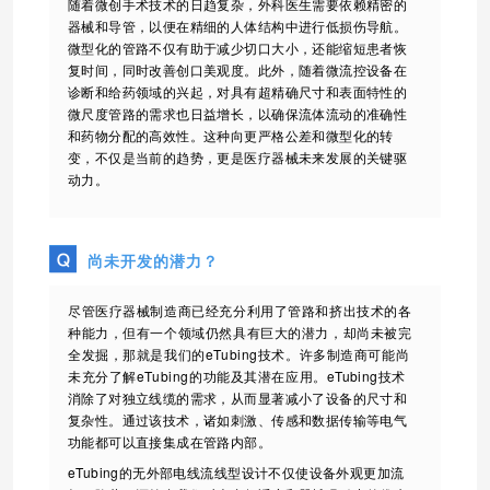
随着微创手术技术的日趋复杂，外科医生需要依赖精密的
器械和导管，以便在精细的人体结构中进行低损伤导航。
微型化的管路不仅有助于减少切口大小，还能缩短患者恢
复时间，同时改善创口美观度。此外，随着微流控设备在
诊断和给药领域的兴起，对具有超精确尺寸和表面特性的
微尺度管路的需求也日益增长，以确保流体流动的准确性
和药物分配的高效性。这种向更严格公差和微型化的转
变，不仅是当前的趋势，更是医疗器械未来发展的关键驱
动力
。
尚未开发的潜力？
尽管医疗器械制造商已经充分利用了管路和挤出技术的各
种能力，但有一个领域仍然具有巨大的潜力，却尚未被完
全发掘，那就是我们的eTubing技术。许多制造商可能尚
未充分了解eTubing的功能及其潜在应用。
eTubing技术
消除了对独立线缆的需求，从而显著减小了设备的尺寸和
复杂性。通过该技术，诸如刺激、传感和数据传输等电气
功能都可以直接集成在管路内部。
eTubing的无外部电线流线型设计不仅使设备外观更加流