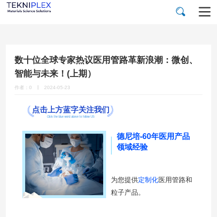
数十位全球专家热议医用管路革新浪潮：微创、
智能与未来！(上期）
作者：0
2024-05-23
点击上方蓝字关注我们
Click the blue word above to follow US
德尼培-60年医用产品
领域经验
为您提供
定制化
医用管路和
粒子产品。