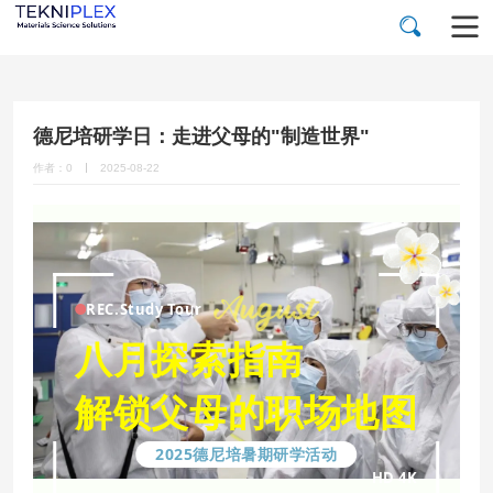
德尼培研学日：走进父母的"制造世界"
作者：0
2025-08-22
REC.Study Tour
八月探索指南
解锁父母的职场地图
2025德尼培暑期研学活动
HD 4K