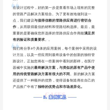
在设计过程中，好的第一步是查看市场上现有的完整
的管路产品解决方案组合。为了更有效地做到这一
点，我们建议
与
值得信赖的管路供应商
进行密切合
作
，从而获得最佳的材料和管路结构选择。最后，最
重要的是要确保您所选择的管路供应合作商能
满足所
有的验证和质量要求
。。
我们将分享4个具体的应用案例，每个案例中采用的设
计方法，以及一些应用到最终设备中的创新的独特管
路设计。正如您将在一些案例中看到的那样，在医疗
器械中实施的
最终解决方案，与类似的原有产品中使
用的传统管路解决方案
有很大的不同
。新的解决方案
还提供了一种额外的优势，使得设备制造商在自己的
产品推广中有了
独特的优势点和市场差异化
。
CASES
5. 案例汇总