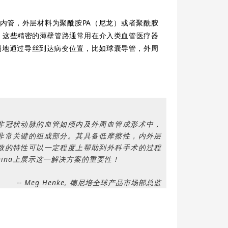
三层内管，外层材料为聚酰胺PA（尼龙）或者聚酰胺
PE。这些精密的薄壁管路通常用在介入类血管医疗器
易地通过导丝到达病变位置，比如球囊导管，外周
非冠状动脉的血管如颅内及外周血管成形术中，
非常关键的组成部分。其具备低摩擦性，内外层
致的特性可以一定程度上帮助到外科手术的过程
China上展示这一解决方案的重要性！
-- Meg Henke, 德尼培全球产品市场部总监