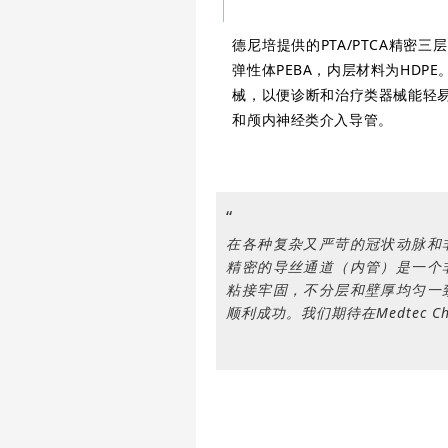
德尼培提供的PTA/PTCA精密
弹性体PEBA，内层材料为HD
械，以便诊断和治疗类器械能轻
和颅内神经类介入导管。
“
在各种复杂又严苛的冠状动脉和
精密的导丝通道（内管）是一个
粘接牢固，不分层和壁厚均匀一
顺利成功。我们期待在Medtec 