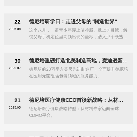
22
德尼培研学日：走进父母的"制造世界"
2025.08
这个八月，一群青少年穿上洁净服、戴上护目镜，解
锁父母手机定位里高频出现的坐标，踏入那个既熟悉
又陌生的德尼培医疗公司。
30
德尼培重磅打造北美制造高地，麦迪逊新工厂全面投产！
2025.07
德尼培的20万平方英尺先进制造厂，全面提升德尼培
在医用无菌阻隔包装领域的服务能力。
21
德尼培医疗健康CEO首谈新战略：从材料科学出发，构建全球一体化CDMO
2025.05
德尼培医疗健康战略转型：从材料专家迈向全球
CDMO平台。