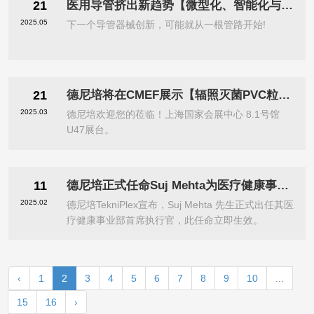
21
医用导管挤出新趋势【微型化、智能化与材料革新】
2025.05
下一个导管器械创新，可能就从一根管路开始!
21
德尼培将在CMEF展示【辐照灭菌PVC粒子】和其他先进产品
2025.03
德尼培欢迎您的莅临！上海国家会展中心 8.1号馆
U47展台。
11
德尼培正式任命Suj Mehta为医疗健康事业部CEO
2025.02
德尼培TekniPlex宣布，Suj Mehta 先生正式出任其医
疗健康事业部首席执行官，此任命立即生效。
‹
1
2
3
4
5
6
7
8
9
10
...
15
16
›